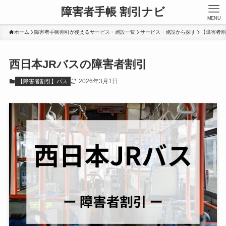
障害者手帳 割引ナビ
MENU
ホーム
障害者手帳割引が使えるサービス・施設一覧
サービス・施設から探す
【障害者割
西日本JRバスの障害者割引
2026年3月1日
【障害者割引】バス